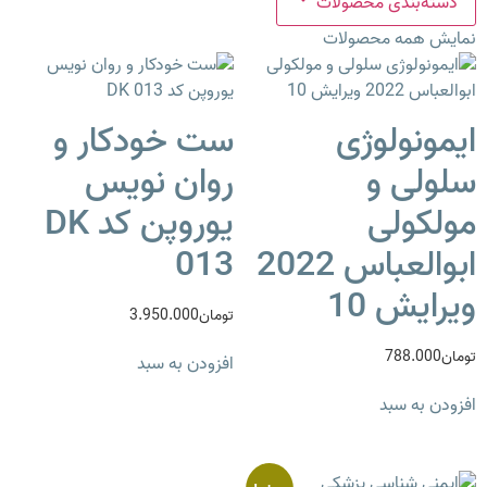
دسته‌بندی محصولات
مایش همه محصولات
یمونولوژی
ست خودکار و
لولی و
روان نویس
ولکولی
یوروپن کد DK
ابوالعباس 2022
013
یرایش 10
تومان
3.950.000
ومان
788.000
افزودن به سبد
فزودن به سبد